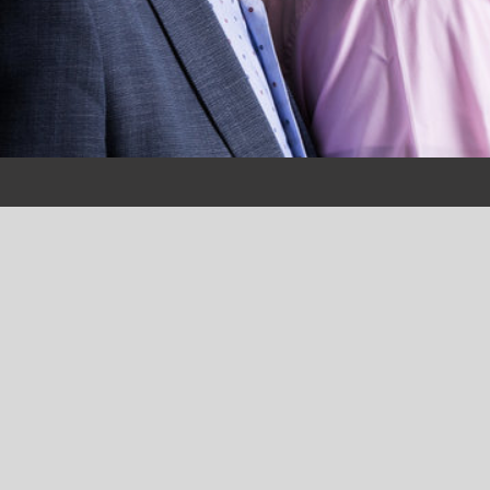
ALGEMEEN
Visie op 2025
In 2017 heeft Plantion haar beleid voor de komende
jaren geformuleerd. De ambitie is om in 2025 dé
bloemistenklok van West-Europa te zijn. De weg
daarnaartoe leidt langs bekende en nieuwe wegen.
Plantion blijft een inspirerende locatie voor kwekers
en kopers. De bloemen- en plantendetaillist blijft het
belangrijkste afzetkanaal. Nieuw is dat Plantion